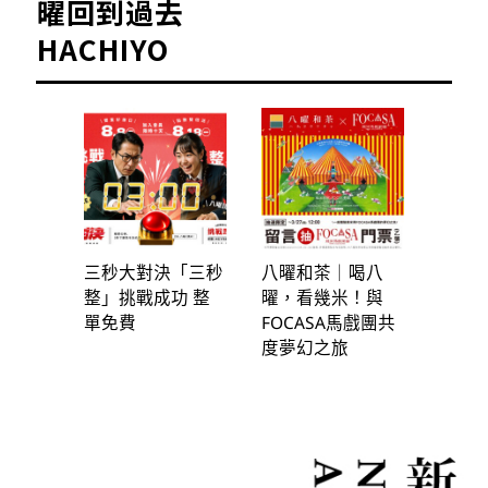
曜回到過去
HACHIYO
三秒大對決「三秒
八曜和茶｜喝八
整」挑戰成功 整
曜，看幾米！與
單免費
FOCASA馬戲團共
度夢幻之旅