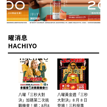
曜消息
HACHIYO
八曜「三秒大對
八曜黃金週「三秒
決」加碼第二次挑
大對決」8 月 8 日
戰機會！網：8月8
登場！三秒按準