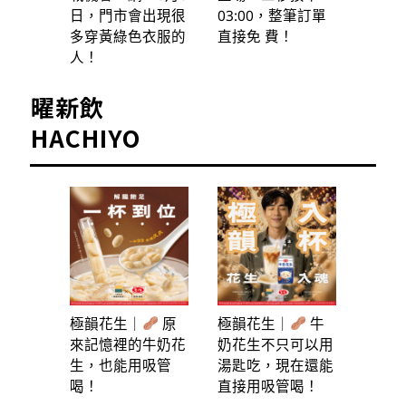
日，門市會出現很
03:00，整筆訂單
多穿黃綠色衣服的
直接免 費！
人！
曜新飲
HACHIYO
極韻花生｜
原
極韻花生｜
牛
來記憶裡的牛奶花
奶花生不只可以用
生，也能用吸管
湯匙吃，現在還能
喝！
直接用吸管喝！