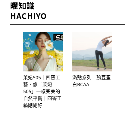
曜知識
HACHIYO
茉妃505｜四窨工
滿點系列｜豌豆蛋
藝，像「茉妃
白BCAA
505」一樣完美的
自然平衡｜四窨工
藝剛剛好