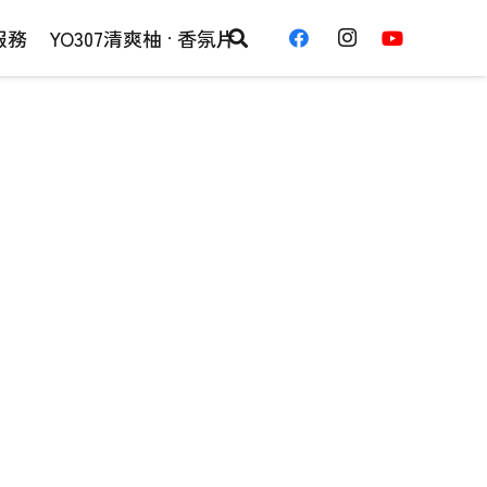
服務
YO307清爽柚 · 香氛片