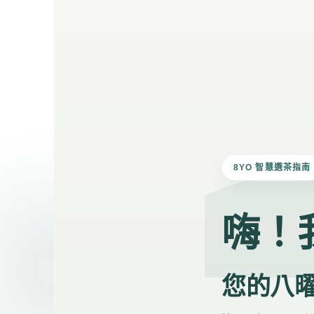
8YO 智慧選茶指南
嗨！
您的八