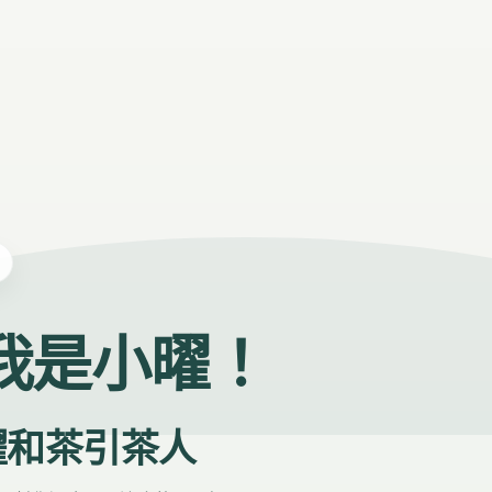
我是小曜！
曜和茶引茶人