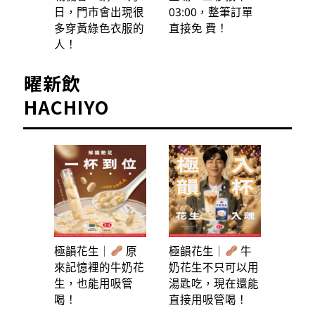
日，門市會出現很
03:00，整筆訂單
多穿黃綠色衣服的
直接免 費！
人！
曜新飲
HACHIYO
極韻花生｜
原
極韻花生｜
牛
來記憶裡的牛奶花
奶花生不只可以用
生，也能用吸管
湯匙吃，現在還能
喝！
直接用吸管喝！