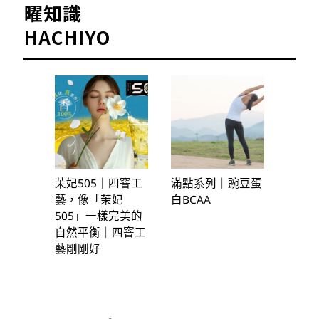
曜知識
HACHIYO
茉妃505｜四窨工
滿點系列｜豌豆蛋
藝，像「茉妃
白BCAA
505」一樣完美的
自然平衡｜四窨工
藝剛剛好