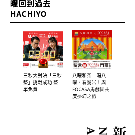
曜回到過去
HACHIYO
三秒大對決「三秒
八曜和茶｜喝八
整」挑戰成功 整
曜，看幾米！與
單免費
FOCASA馬戲團共
度夢幻之旅