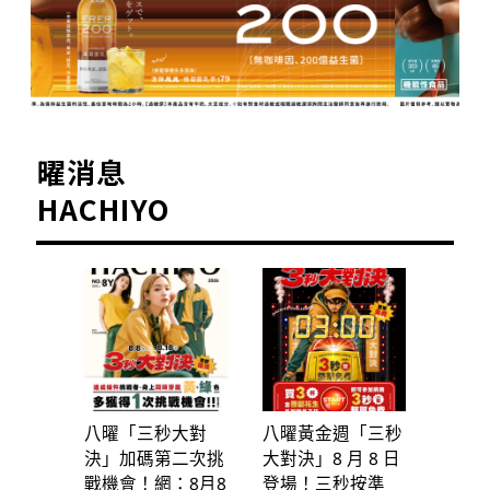
曜消息
HACHIYO
八曜「三秒大對
八曜黃金週「三秒
決」加碼第二次挑
大對決」8 月 8 日
戰機會！網：8月8
登場！三秒按準