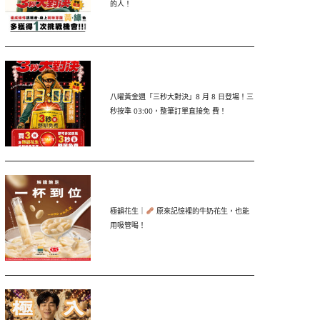
的人！
八曜黃金週「三秒大對決」8 月 8 日登場！三
秒按準 03:00，整筆訂單直接免 費！
極韻花生｜
原來記憶裡的牛奶花生，也能
用吸管喝！