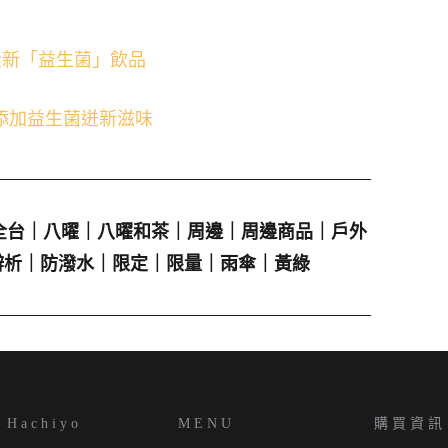
推全新「益生菌」飲品
添加益生菌迸新滋味
全台
｜
八曜
｜
八曜和茶
｜
周邊
｜
周邊商品
｜
戶外
辨析
｜
防潑水
｜
限定
｜
限量
｜
雨傘
｜
黃綠
Hachiyo
MENU
購買資訊