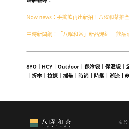
媒體報導：
Now news：手搖飲再出新招！八曜和茶
中時新聞網：「八曜和茶」新品爆紅！ 飲品
8YO
｜
HCY
｜
Outdoor
｜
保冷袋
｜
保溫袋
｜
｜
折傘
｜
拉鍊
｜
攜帶
｜
時尚
｜
時髦
｜
潮流
｜
關於 