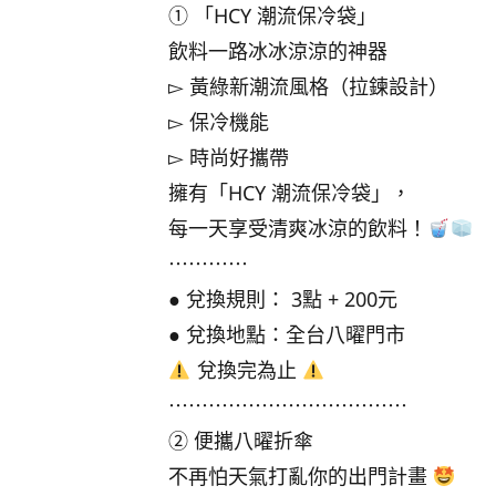
① 「HCY 潮流保冷袋」
飲料一路冰冰涼涼的神器
▻ 黃綠新潮流風格（拉鍊設計）
▻ 保冷機能
▻ 時尚好攜帶
擁有「HCY 潮流保冷袋」，
每一天享受清爽冰涼的飲料！
⋯⋯⋯⋯
● 兌換規則： 3點 + 200元
● 兌換地點：全台八曜門市
兌換完為止
⋯⋯⋯⋯⋯⋯⋯⋯⋯⋯⋯⋯
② 便攜八曜折傘
不再怕天氣打亂你的出門計畫