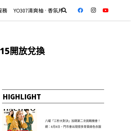
服務
YO307清爽柚 · 香氛片
15開放兌換
HIGHLIGHT
八曜「三秒大對決」加碼第二次挑戰機會！
網：8月8日，門市會出現很多穿黃綠色衣服