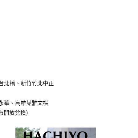
台北橋、新竹竹北中正
永華、高雄苓雅文橫
門市開放兌換）