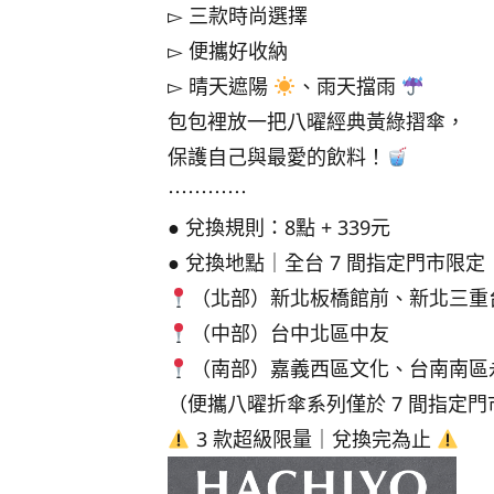
▻ 三款時尚選擇
▻ 便攜好收納
▻ 晴天遮陽
、雨天擋雨
包包裡放一把八曜經典黃綠摺傘，
保護自己與最愛的飲料！
⋯⋯⋯⋯
● 兌換規則：8點 + 339元
● 兌換地點｜全台 7 間指定門市限定
（北部）新北板橋館前、新北三重
（中部）台中北區中友
（南部）嘉義西區文化、台南南區
（便攜八曜折傘系列僅於 7 間指定
3 款超級限量｜兌換完為止