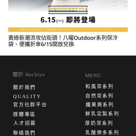
黃綠新潮流攻佔街頭！八曜Outdoor系列保冷
袋、便攜折傘6/15開放兌換
關於 Hachiyo
MENU
和風茶系列
關
於
我
們
自然茶系列
QUALITY
官方社群平台
纖果爽系列
鮮乳定製系列
媒體專區
人才招募
厚奶茶系列
乳酸樂多系列
聯絡我們