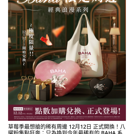
草莓季最想搶的稀有周邊 12月12日 正式開換！八
曜粉集點狂奔：只為換到今年最稀有的 BAHA 系