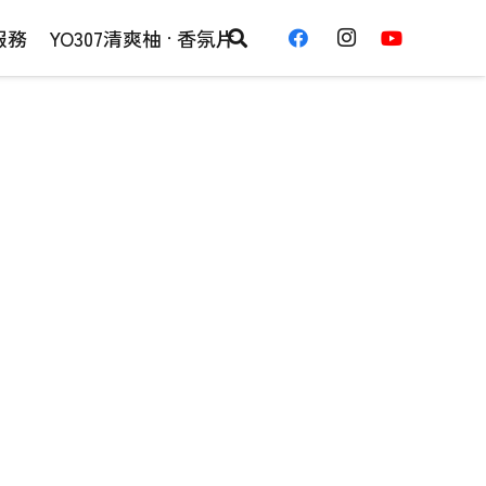
服務
YO307清爽柚 · 香氛片