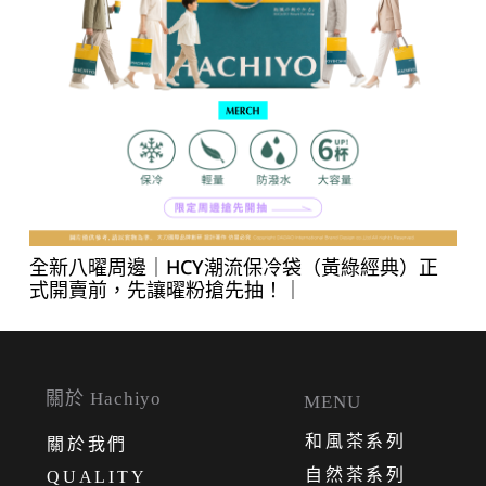
全新八曜周邊｜HCY潮流保冷袋（黃綠經典）正
式開賣前，先讓曜粉搶先抽！｜
關於 Hachiyo
MENU
和風茶系列
關
於
我
們
自然茶系列
QUALITY